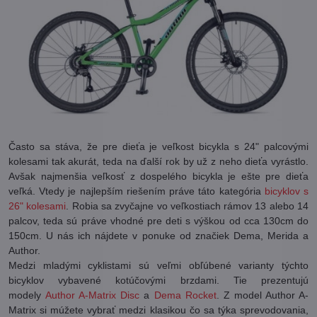
Často sa stáva, že pre dieťa je veľkost bicykla s 24" palcovými
kolesami tak akurát, teda na ďalší rok by už z neho dieťa vyrástlo.
Avšak najmenšia veľkosť z dospelého bicykla je ešte pre dieťa
veľká. Vtedy je najlepším riešením práve táto kategória
bicyklov s
26" kolesami
. Robia sa zvyčajne vo veľkostiach rámov 13 alebo 14
palcov, teda sú práve vhodné pre deti s výškou od cca 130cm do
150cm. U nás ich nájdete v ponuke od značiek Dema, Merida a
Author.
Medzi mladými cyklistami sú veľmi obľúbené varianty týchto
bicyklov vybavené kotúčovými brzdami. Tie prezentujú
modely
Author A-Matrix Disc
a
Dema Rocket
. Z model Author A-
Matrix si múžete vybrať medzi klasikou čo sa týka sprevodovania,