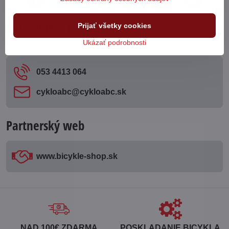
Facebook
Twitter
Bluesky
Pinterest
Reddit
LinkedIn
WhatsApp
E-
mail
Potrebujete poradiť?
Prijať všetky cookies
Ukázať podrobnosti
Neváhajte nás kontaktovať
053 4413 064
cykloabc​@cykloabc​.sk
Partnerský web
www​.bicykle-shop​.sk
NAD 100€ ZDARMA
POSKLADANIE BICYKLA