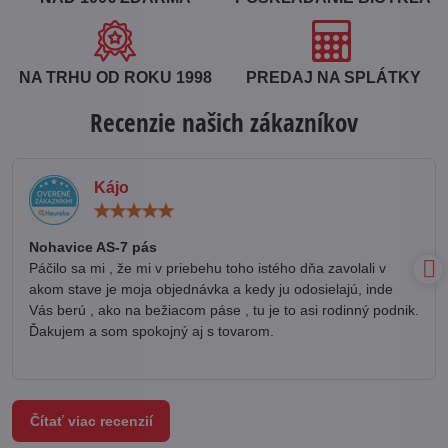
NA TRHU OD ROKU 1998
PREDAJ NA SPLÁTKY
Recenzie našich zákazníkov
Kájo
Hodnotenie:
5
/
Nohavice AS-7 pás
5
Páčilo sa mi , že mi v priebehu toho istého dňa zavolali v
akom stave je moja objednávka a kedy ju odosielajú, inde
Vás berú , ako na bežiacom páse , tu je to asi rodinný podnik.
Ďakujem a som spokojný aj s tovarom.
Čítať viac recenzií