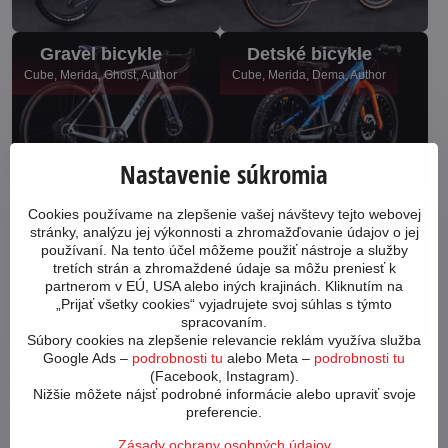
Gravel bicykle
Detské bicykle
Cube, Merida, Ghost, Author
Cube, Merida, Dema, Author
Nastavenie súkromia
Crossové bicykle
Mestské bicykle
Cookies používame na zlepšenie vašej návštevy tejto webovej
stránky, analýzu jej výkonnosti a zhromažďovanie údajov o jej
Merida, Author, Cube, Dema
Author, Dema, Leader Fox
používaní. Na tento účel môžeme použiť nástroje a služby
tretích strán a zhromaždené údaje sa môžu preniesť k
partnerom v EÚ, USA alebo iných krajinách. Kliknutím na
„Prijať všetky cookies“ vyjadrujete svoj súhlas s týmto
spracovaním.
Súbory cookies na zlepšenie relevancie reklám využíva služba
Google Ads –
podrobnosti tu
alebo Meta –
podrobnosti tu
Diskusia
(Facebook, Instagram).
Nový komentár
Nižšie môžete nájsť podrobné informácie alebo upraviť svoje
(0 komentárov)
preferencie.
Zásady ochrany osobných údajov