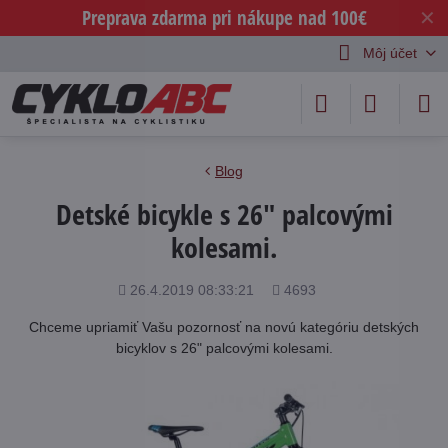
Preprava zdarma pri nákupe nad 100€
✕
Môj účet
Blog
Detské bicykle s 26" palcovými
kolesami.
Pridané
Počet
26.4.2019 08:33:21
4693
zobrazení
Chceme upriamiť Vašu pozornosť na novú kategóriu detských
bicyklov s 26" palcovými kolesami.