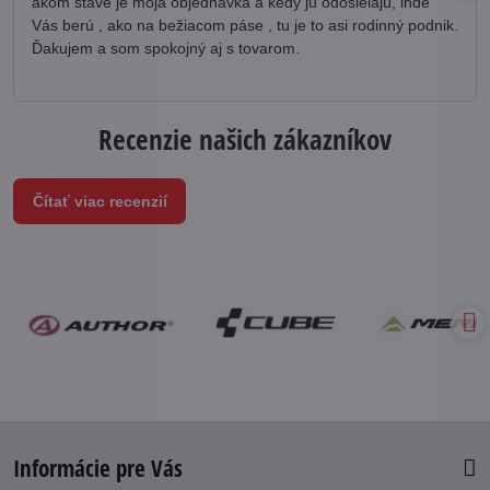
akom stave je moja objednávka a kedy ju odosielajú, inde
Vás berú , ako na bežiacom páse , tu je to asi rodinný podnik.
Ďakujem a som spokojný aj s tovarom.
Recenzie našich zákazníkov
Čítať viac recenzií
Informácie pre Vás