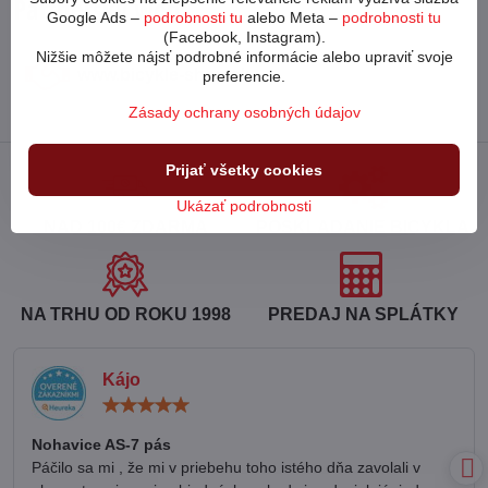
Partnerský web
Google Ads –
podrobnosti tu
alebo Meta –
podrobnosti tu
(Facebook, Instagram).
Nižšie môžete nájsť podrobné informácie alebo upraviť svoje
www​.bicykle-shop​.sk
preferencie.
Zásady ochrany osobných údajov
Prijať všetky cookies
Ukázať podrobnosti
NAD 100€ ZDARMA
POSKLADANIE BICYKLA
NA TRHU OD ROKU 1998
PREDAJ NA SPLÁTKY
Kájo
Hodnotenie:
5
/
Nohavice AS-7 pás
5
Páčilo sa mi , že mi v priebehu toho istého dňa zavolali v