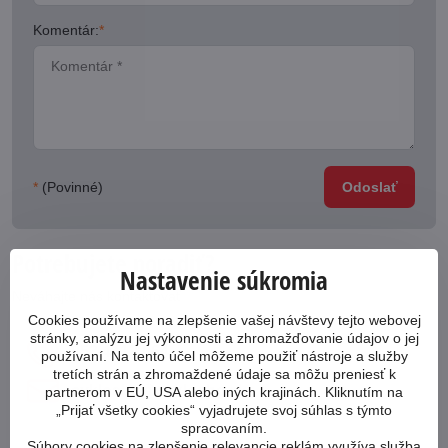
Komentár:
*
*
(Povinné)
Odoslať
Potrebujete poradiť?
Nastavenie súkromia
Neváhajte nás kontaktovať
Cookies používame na zlepšenie vašej návštevy tejto webovej
stránky, analýzu jej výkonnosti a zhromažďovanie údajov o jej
053 4413 064
používaní. Na tento účel môžeme použiť nástroje a služby
tretích strán a zhromaždené údaje sa môžu preniesť k
cykloabc​@cykloabc​.sk
partnerom v EÚ, USA alebo iných krajinách. Kliknutím na
„Prijať všetky cookies“ vyjadrujete svoj súhlas s týmto
spracovaním.
Súbory cookies na zlepšenie relevancie reklám využíva služba