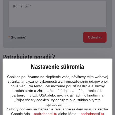
*
(Povinné)
Odoslať
Potrebujete poradiť?
Nastavenie súkromia
Neváhajte nás kontaktovať
Cookies používame na zlepšenie vašej návštevy tejto webovej
053 4413 064
stránky, analýzu jej výkonnosti a zhromažďovanie údajov o jej
používaní. Na tento účel môžeme použiť nástroje a služby
cykloabc​@cykloabc​.sk
tretích strán a zhromaždené údaje sa môžu preniesť k
partnerom v EÚ, USA alebo iných krajinách. Kliknutím na
„Prijať všetky cookies“ vyjadrujete svoj súhlas s týmto
Partnerský web
spracovaním.
Súbory cookies na zlepšenie relevancie reklám využíva služba
Google Ads –
podrobnosti tu
alebo Meta –
podrobnosti tu