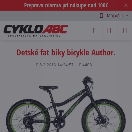
Preprava zdarma pri nákupe nad 100€
✕
Môj účet
Detské fat biky bicykle Author.
Pridané
Počet
8.2.2016 14:24:57
4403
zobrazení