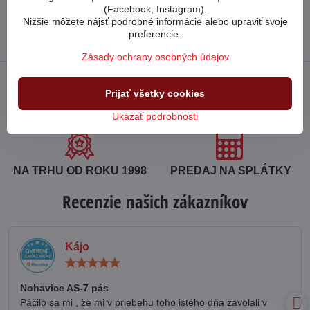
(Facebook, Instagram).
www​.bicykle-shop​.sk
Nižšie môžete nájsť podrobné informácie alebo upraviť svoje
preferencie.
Zásady ochrany osobných údajov
Prijať všetky cookies
NAD 100€ ZDARMA
POSKLADANIE BICYKLA
Ukázať podrobnosti
NA TRHU OD ROKU 1998
PREDAJ NA SPLÁTKY
Recenzie našich zákazníkov
Kájo
Hodnotenie:
5
/
Nohavice AS-7 pás
5
Páčilo sa mi , že mi v priebehu toho istého dňa zavolali v