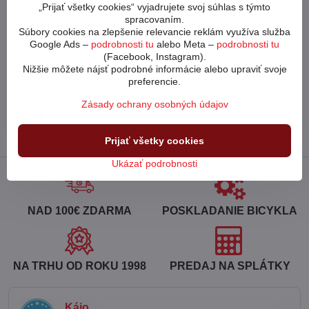
053 4413 064
„Prijať všetky cookies“ vyjadrujete svoj súhlas s týmto
spracovaním.
cykloabc​@cykloabc​.sk
Súbory cookies na zlepšenie relevancie reklám využíva služba
Google Ads –
podrobnosti tu
alebo Meta –
podrobnosti tu
(Facebook, Instagram).
Partnerský web
Nižšie môžete nájsť podrobné informácie alebo upraviť svoje
preferencie.
Zásady ochrany osobných údajov
www​.bicykle-shop​.sk
Prijať všetky cookies
Ukázať podrobnosti
NAD 100€ ZDARMA
POSKLADANIE BICYKLA
NA TRHU OD ROKU 1998
PREDAJ NA SPLÁTKY
Kájo