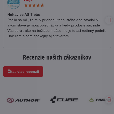
Hodnotenie:
5
/
Nohavice AS-7 pás
5
Páčilo sa mi , že mi v priebehu toho istého dňa zavolali v
akom stave je moja objednávka a kedy ju odosielajú, inde
Vás berú , ako na bežiacom páse , tu je to asi rodinný podnik.
Ďakujem a som spokojný aj s tovarom.
Recenzie našich zákazníkov
Čítať viac recenzií