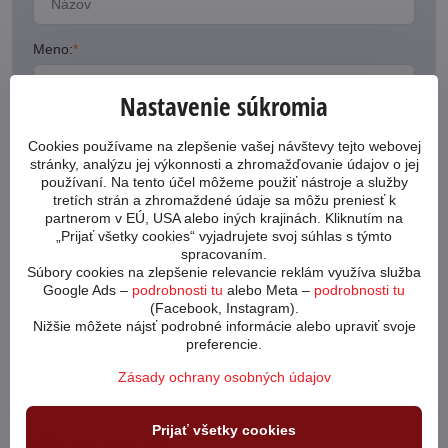
Meno:
*
Nastavenie súkromia
Komentár:
*
Cookies používame na zlepšenie vašej návštevy tejto webovej
stránky, analýzu jej výkonnosti a zhromažďovanie údajov o jej
používaní. Na tento účel môžeme použiť nástroje a služby
tretích strán a zhromaždené údaje sa môžu preniesť k
partnerom v EÚ, USA alebo iných krajinách. Kliknutím na
„Prijať všetky cookies“ vyjadrujete svoj súhlas s týmto
spracovaním.
Súbory cookies na zlepšenie relevancie reklám využíva služba
*
(Povinné)
Odoslať
Google Ads –
podrobnosti tu
alebo Meta –
podrobnosti tu
(Facebook, Instagram).
Nižšie môžete nájsť podrobné informácie alebo upraviť svoje
preferencie.
Potrebujete poradiť?
Zásady ochrany osobných údajov
Neváhajte nás kontaktovať
Prijať všetky cookies