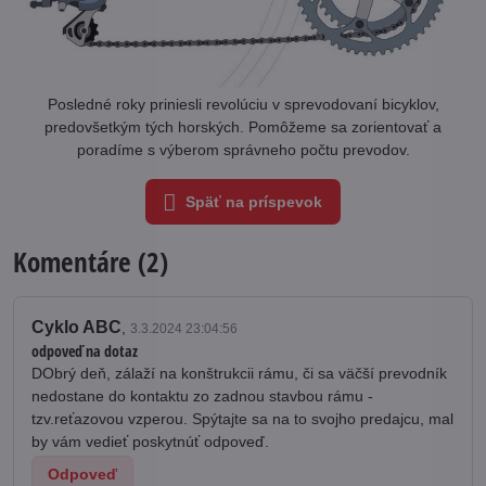
Posledné roky priniesli revolúciu v sprevodovaní bicyklov,
predovšetkým tých horských. Pomôžeme sa zorientovať a
poradíme s výberom správneho počtu prevodov.
Späť na príspevok
Komentáre (2)
Cyklo ABC
,
3.3.2024 23:04:56
odpoveď na dotaz
DObrý deň, zálaží na konštrukcii rámu, či sa väčší prevodník
nedostane do kontaktu zo zadnou stavbou rámu -
tzv.reťazovou vzperou. Spýtajte sa na to svojho predajcu, mal
by vám vedieť poskytnúť odpoveď.
Odpoveď