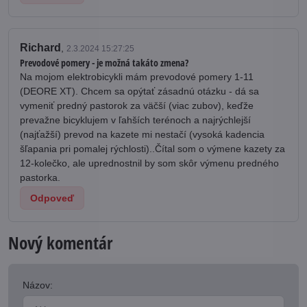
Richard
,
2.3.2024 15:27:25
Prevodové pomery - je možná takáto zmena?
Na mojom elektrobicykli mám prevodové pomery 1-11
(DEORE XT). Chcem sa opýtať zásadnú otázku - dá sa
vymeniť predný pastorok za väčší (viac zubov), keďže
prevažne bicyklujem v ľahších terénoch a najrýchlejší
(najťažší) prevod na kazete mi nestačí (vysoká kadencia
šľapania pri pomalej rýchlosti)..Čítal som o výmene kazety za
12-kolečko, ale uprednostnil by som skôr výmenu predného
pastorka.
Odpoveď
Nový komentár
Názov: