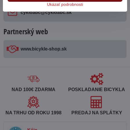
053 4413 064
Ukázať podrobnosti
cykloabc​@cykloabc​.sk
Partnerský web
www​.bicykle-shop​.sk
NAD 100€ ZDARMA
POSKLADANIE BICYKLA
NA TRHU OD ROKU 1998
PREDAJ NA SPLÁTKY