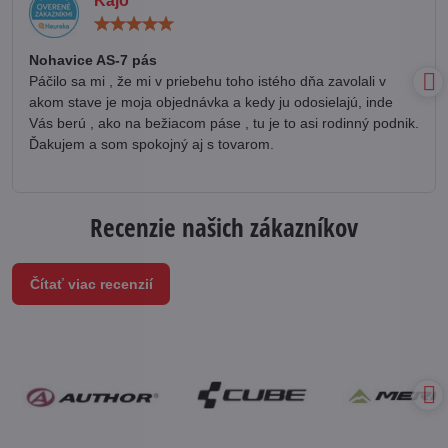
Kájo
Hodnotenie:
5
/
Nohavice AS-7 pás
5
Páčilo sa mi , že mi v priebehu toho istého dňa zavolali v
akom stave je moja objednávka a kedy ju odosielajú, inde
Vás berú , ako na bežiacom páse , tu je to asi rodinný podnik.
Ďakujem a som spokojný aj s tovarom.
Recenzie našich zákazníkov
Čítať viac recenzií