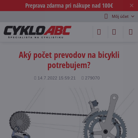
Preprava zdarma pri nákupe nad 100€
✕
Môj účet
Aký počet prevodov na bicykli
potrebujem?
Pridané
Počet
14.7.2022 15:59:21
279070
zobrazení